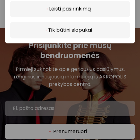
parduotuvę ar paslaugų teikimo vietą.
Leisti pasirinkimą
Tik būtini slapukai
Prisijunkite prie mūsų
bendruomenės
Pirmieji sužinokite apie geriausius pasiūlymus,
renginius ir naujausią informaciją iš AKROPOLIS
prekybos centro.
Prenumeruoti