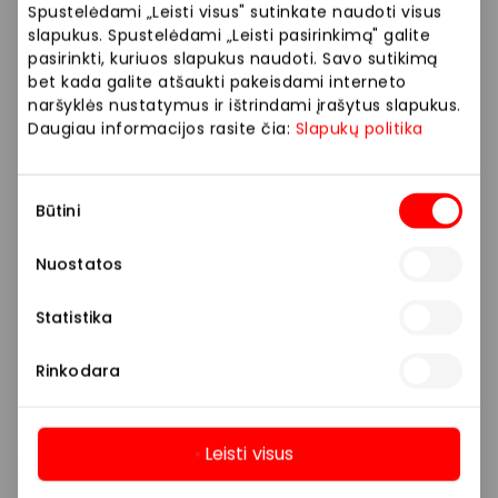
Spustelėdami „Leisti visus" sutinkate naudoti visus
Plačiau teiraukitės eksperto.
slapukus. Spustelėdami „Leisti pasirinkimą" galite
pasirinkti, kuriuos slapukus naudoti. Savo sutikimą
bet kada galite atšaukti pakeisdami interneto
Prekybos ir pramogų centre „AKROPOLIS“
naršyklės nustatymus ir ištrindami įrašytus slapukus.
veikiančios parduotuvės ir paslaugų teikėjai
Daugiau informacijos rasite čia:
Slapukų politika
savarankiškai nustato taikomas nuolaidas, jų
dydžius bei kitas aktualias sąlygas.
Sutikimo
Būtini
pasirinkimas
Stengiamės kuo tiksliau pateikti aktualią
informaciją, tačiau, jei kyla neatitikimų tarp mūsų
Nuostatos
tinklalapyje pateiktos informacijos ir faktinės
informacijos parduotuvėje ar paslaugų teikimo
Statistika
vietoje, visada vadovaukitės tuo, kas nurodyta
konkrečioje parduotuvėje ar paslaugų teikimo
Rinkodara
vietoje.
Visais klausimais, susijusiais su konkrečiomis
Leisti visus
nuolaidomis bei vykstančiomis akcijomis,
Daugiau
prašome kreiptis tiesiogiai į atitinkamą