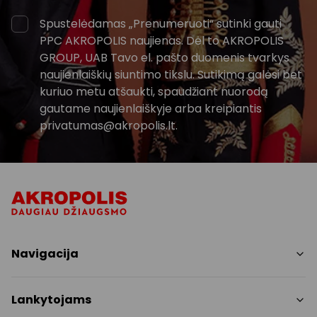
Spustelėdamas „Prenumeruoti“ sutinki gauti
PPC AKROPOLIS naujienas. Dėl to AKROPOLIS
GROUP, UAB Tavo el. pašto duomenis tvarkys
naujienlaiškių siuntimo tikslu. Sutikimą galėsi bet
kuriuo metu atšaukti, spaudžiant nuorodą
gautame naujienlaiškyje arba kreipiantis
privatumas@akropolis.lt.
Navigacija
Parduotuvės
Lankytojams
Paslaugos