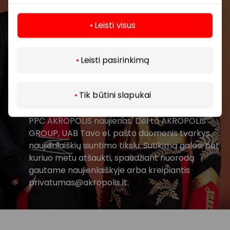
Leisti visus
Daugiau
Leisti pasirinkimą
Prenumeruoti
Tik būtini slapukai
Spustelėdamas „Prenumeruoti“ sutinki gauti
PPC AKROPOLIS naujienas. Dėl to AKROPOLIS
GROUP, UAB Tavo el. pašto duomenis tvarkys
naujienlaiškių siuntimo tikslu. Sutikimą galėsi bet
kuriuo metu atšaukti, spaudžiant nuorodą
gautame naujienlaiškyje arba kreipiantis
privatumas@akropolis.lt.