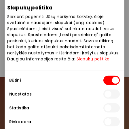
Renginys bus fotografuojamas ir (ar) filmuojamas.
Slapukų politika
Nuotraukoje ir (ar) vaizdo įraše gali būti užfiksuotas
Jūsų (Jūsų vaiko) atvaizdas, kurį PPC AKROPOLIS gali
Siekiant pagerinti Jūsų naršymo kokybę, šioje
naudoti viešai komunikacijai, įskaitant paskelbti
svetainėje naudojami slapukai (ang. cookies).
AKROPOLIS interneto svetainėje, socialinių tinklų
Spustelėdami „Leisti visus" sutinkate naudoti visus
slapukus. Spustelėdami „Leisti pasirinkimą" galite
paskyrose ir/ar kituose viešuose pranešimuose.
pasirinkti, kuriuos slapukus naudoti. Savo sutikimą
Daugiau apie asmens duomenų tvarkymą
bet kada galite atšaukti pakeisdami interneto
www.akropolis.lt
naršyklės nustatymus ir ištrindami įrašytus slapukus.
Daugiau informacijos rasite čia:
Slapukų politika
Pasidalinti:
Facebook
LinkedIn
Sutikimo
Būtini
pasirinkimas
Prisijunkite prie mūsų
Nuostatos
bendruomenės
Statistika
Pirmieji sužinokite apie geriausius pasiūlymus,
renginius ir naujausią informaciją iš AKROPOLIS
Rinkodara
prekybos centro.