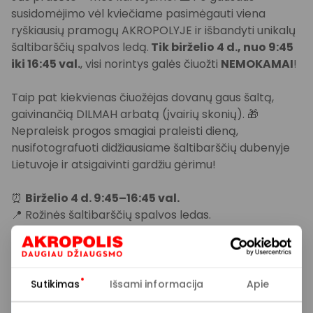
susidomėjimo vėl kviečiame pasimėgauti viena
ryškiausių pramogų AKROPOLYJE ir išbandyti unikalų
šaltibarščių spalvos ledą.
Tik birželio 4 d., nuo 9:45
iki 16:45 val.
, visi norintys galės čiuožti
NEMOKAMAI
!
Taip pat kiekvienas čiuožėjas dovanų gaus šaltą,
gaivinančią DILMAH arbatą (įvairių skonių). 🎁
Nepraleisk progos smagiai praleisti dieną,
nusifotografuoti didžiausiame šaltibarščių dubenyje
Lietuvoje ir atsigaivinti gardžiu gėrimu!
⏰
Birželio 4 d. 9:45–16:45 val.
📍 Rožinės šaltibarščių spalvos ledas.
Ledo čiuožimo sesijų laikus peržiūrėk čia:
https://akropolis.lt/vilnius/parduotuve/akropolio-
ledas-vilniuje/
Sutikimas
Išsami informacija
Apie