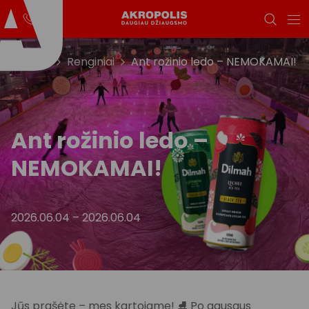
Titulinis
Renginiai
Ant rožinio ledo – NEMOKAMAI!
Ant rožinio ledo –
NEMOKAMAI!
2026.06.04
–
2026.06.04
Jūs prašėte – mes kartojame! ⛸️ Po gausaus