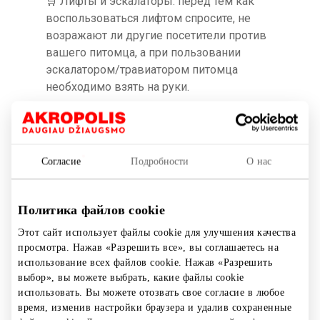
🛒 Лифты и эскалаторы: перед тем как
воспользоваться лифтом спросите, не
возражают ли другие посетители против
вашего питомца, а при пользовании
эскалатором/травиатором питомца
необходимо взять на руки.
🐾 Ответственность: позаботьтесь, чтобы
питомец вел себя дружелюбно – вы
отвечаете за его безопасность и порядок.
Согласие
Подробности
О нас
В общественных пространствах и на
территории ТЦ AKROPOLIS не оставляйте
питомца без присмотра, за исключением
Политика файлов cookie
определенных предназначенных для
Этот сайт использует файлы cookie для улучшения качества
этого мест. Посетителям запрещается
просмотра. Нажав «Разрешить все», вы соглашаетесь на
вести питомцев или позволять своим
использование всех файлов cookie. Нажав «Разрешить
питомцам входить на детскую игровую
выбор», вы можете выбрать, какие файлы cookie
площадку, которая находится на
использовать. Вы можете отозвать свое согласие в любое
время, изменив настройки браузера и удалив сохраненные
территории ТЦ.