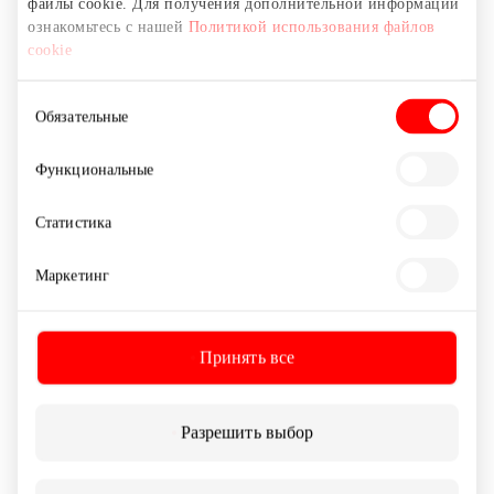
файлы cookie. Для получения дополнительной информации
ознакомьтесь с нашей
Политикой использования файлов
Полный список внутренних правил
cookie
поведения ТЦ AKROPOLIS, применяемых
в вашему питомцу, можно найти
ЗДЕСЬ
.
Выбор
Обязательные
согласия
Приходите и дайте возможность своему
питомцу с радостью исследовать новый
Функциональные
мир вместе с вами!
Статистика
AKROPOLIS – больше лап, больше
радости.
Маркетинг
#AkropolisДружелюбныйКЖивотным
Принять все
#AkropolisDraugiškasGyvūnams 🐕🐾
Разрешить выбор