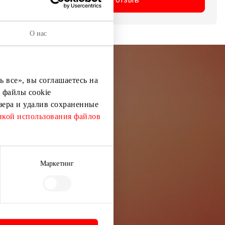
О нас
 все», вы соглашаетесь на
остей
 файлы cookie
узера и удалив сохраненные
кой использования файлов
ей информации
Маркетинг