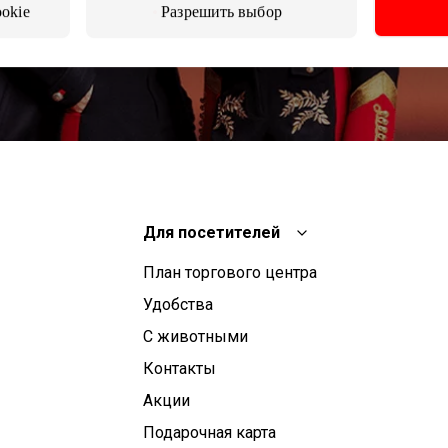
ookie
Разрешить выбор
Подписываясь на рассылку, вы подтверждаете, что
вам исполнилось 13 лет.
Для посетителей
План торгового центра
Удобства
С животными
Контакты
Aкции
Подарочная карта