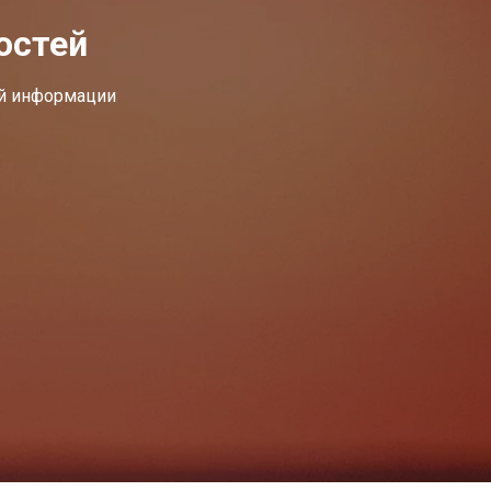
остей
ей информации