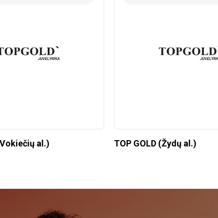
okiečių al.)
TOP GOLD (Žydų al.)