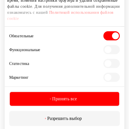
время, изменив настройки браузера и удалив сохраненные
файлы cookie. Для получения дополнительной информации
ознакомьтесь с нашей
Политикой использования файлов
cookie
Выбор
Обязательные
согласия
Функциональные
BATANICA
Статистика
Обувь и галантерея
Маркетинг
Принять все
Разрешить выбор