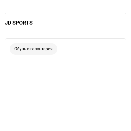
JD SPORTS
Обувь и галантерея
Šriftas
Iliustracijos
Rodyti
Slėpti
Fonas
Šviesus
Kontrastas