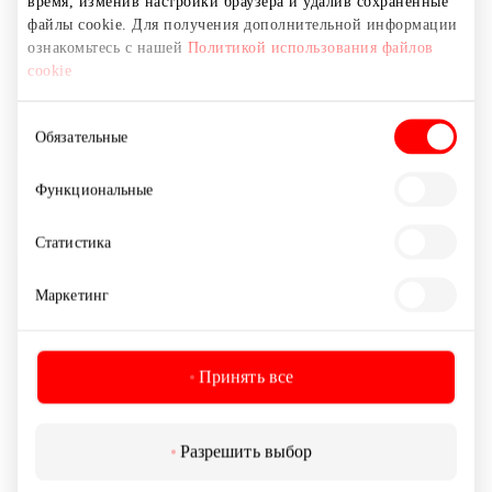
время, изменив настройки браузера и удалив сохраненные
файлы cookie. Для получения дополнительной информации
ознакомьтесь с нашей
Политикой использования файлов
cookie
Выбор
Обязательные
согласия
Функциональные
CASE4YOU
Статистика
Товары для дома и электроника
Маркетинг
Принять все
Разрешить выбор