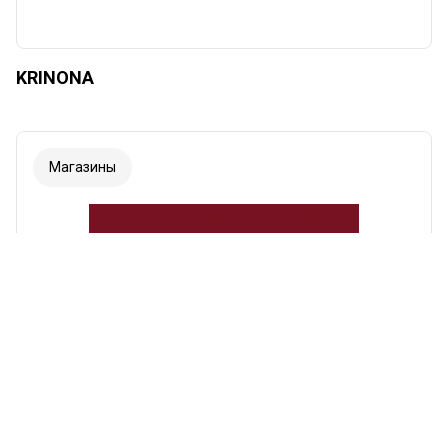
KRINONA
Магазины
Šriftas
Iliustracijos
Rodyti
Slėpti
Fonas
Šviesus
Kontrastas