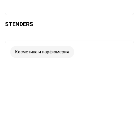
STENDERS
Косметика и парфюмерия
Šriftas
Iliustracijos
Rodyti
Slėpti
Fonas
Šviesus
Kontrastas