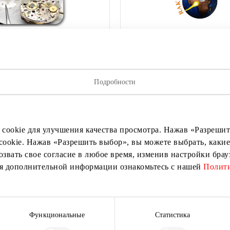
Подробности
Ų TAISYKLA
RAKTŲ IMPERIJA
 cookie для улучшения качества просмотра. Нажав «Разрешить
cookie. Нажав «Разрешить выбор», вы можете выбрать, какие
озвать свое согласие в любое время, изменив настройки бра
ия дополнительной информации ознакомьтесь с нашей
Полити
исывайтесь на рассылку нов
Функциональные
Статистика
ыми о лучших предложениях, мероприятиях и самой свеж
от торгового центра AKROPOLIS.