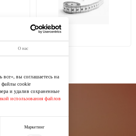
О нас
SIUVYKLA
 все», вы соглашаетесь на
 файлы cookie
узера и удалив сохраненные
кой использования файлов
остей
Маркетинг
ей информации