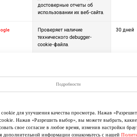
достоверные отчеты об
использовании их веб-сайта.
Проверяет наличие
30 дней
ogle
технического debugger-
cookie-файла.
Этот файл cookie необходим
7 дней
w.akropolis.lt
для проведения транзакций
по кредитным картам на
сайте. Услуга
Подробности
предоставляется Stripe.com,
что позволяет проводить
онлайн-транзакции без
 cookie для улучшения качества просмотра. Нажав «Разрешить
сохранения информации о
cookie. Нажав «Разрешить выбор», вы можете выбрать, какие
кредитных картах.
озвать свое согласие в любое время, изменив настройки бра
ия дополнительной информации ознакомьтесь с нашей
Полити