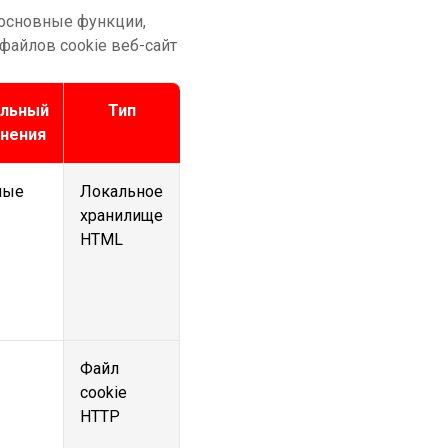
 основные функции,
файлов cookie веб-сайт
льный
Тип
анения
ные
Локальное
хранилище
HTML
Файл
cookie
HTTP