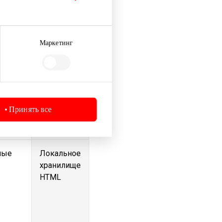
Файл
cookie
HTTP
Маркетинг
Файл
cookie
HTTP
Принять все
ные
Локальное
хранилище
HTML