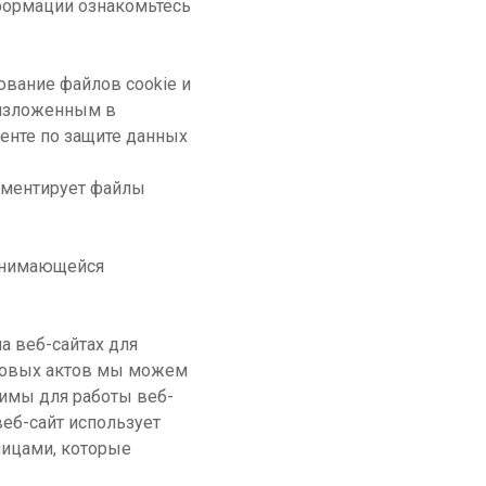
нформации ознакомьтесь
ование файлов cookie и
 изложенным в
енте по защите данных
кументирует файлы
занимающейся
а веб-сайтах для
авовых актов мы можем
димы для работы веб-
веб-сайт использует
лицами, которые