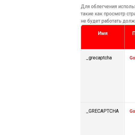
Для облегчения исполь
такие как просмотр стр
не будет работать дол
Имя
_grecaptcha
Go
_GRECAPTCHA
Go