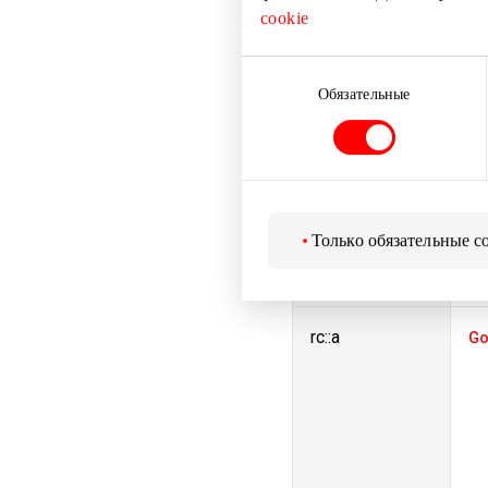
CookieConsent
Co
cookie
Выбор
согласия
Обязательные
laravel_session
ww
Только обязательные c
rc::a
Go