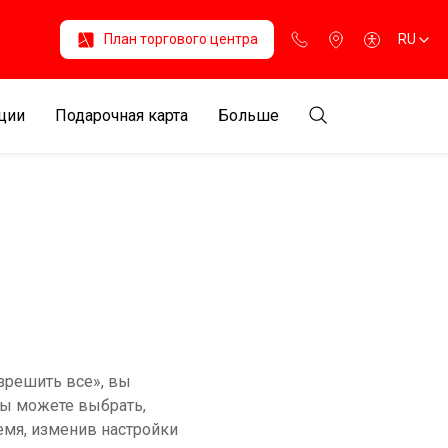
План торгового центра
RU
ции
Подарочная карта
Больше
азрешить все», вы
вы можете выбрать,
емя, изменив настройки