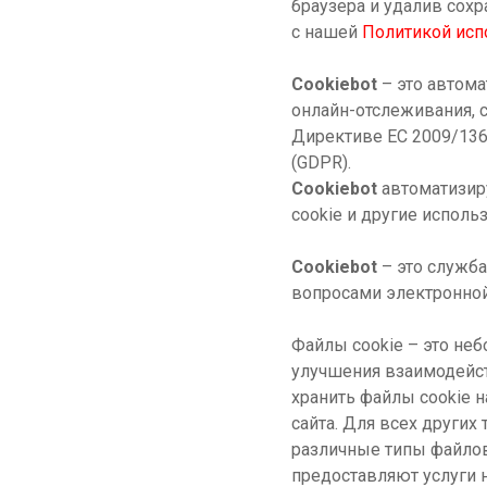
браузера и удалив сох
с нашей
Политикой исп
Cookiebot
– это автом
онлайн-отслеживания, 
Директиве ЕС 2009/136
(GDPR).
Cookiebot
автоматизиру
cookie и другие исполь
Cookiebot
– это служб
вопросами электронно
Файлы cookie – это не
улучшения взаимодейст
хранить файлы cookie н
сайта. Для всех других
различные типы файлов
предоставляют услуги 