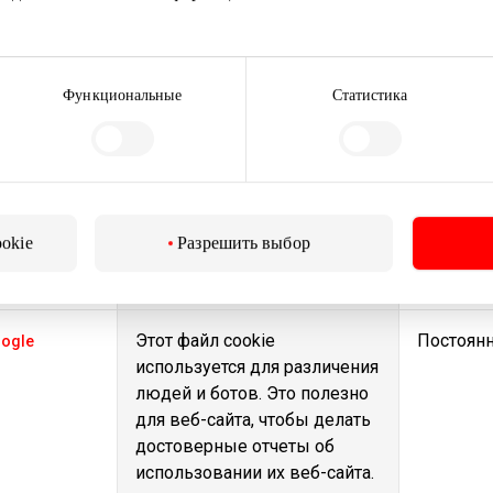
Сохраняет согласие
1 год
okiebot
пользователя на
использование файлов
cookie для текущего домена.
Функциональные
Статистика
Этот файл cookie
1 день
w.akropolis.lt
используется владельцами
веб-сайта для внутренних
целей при загрузке или
ookie
Разрешить выбор
обновлении контента веб-
сайта.
Этот файл cookie
Постоян
ogle
используется для различения
людей и ботов. Это полезно
для веб-сайта, чтобы делать
достоверные отчеты об
использовании их веб-сайта.