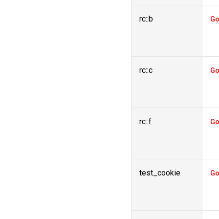
rc::b
Go
rc::c
Go
rc::f
Go
test_cookie
Go