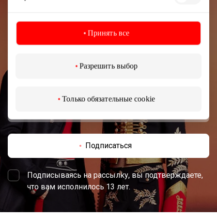
Подписывайтесь на рассылку
новостей
Принять все
Узнайте первыми о лучших предложениях,
мероприятиях и самой свежей информации от
Разрешить выбор
торгового центра AKROPOLIS.
Только обязательные cookie
Подписаться
Подписываясь на рассылку, вы подтверждаете,
что вам исполнилось 13 лет.