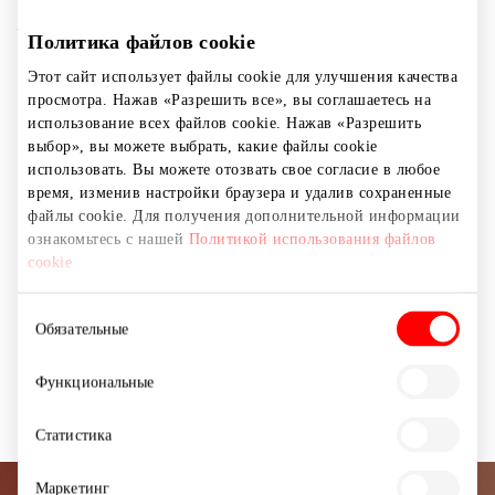
Теперь каждая среда может стать семейной
традицией проводить весело и с пользой время
Политика файлов cookie
вместе, ведь в батутном и развлекательном парке
Этот сайт использует файлы cookie для улучшения качества
JUMPLAND в Клайпеде в этот день действует
просмотра. Нажав «Разрешить все», вы соглашаетесь на
СКИДКА!
использование всех файлов cookie. Нажав «Разрешить
выбор», вы можете выбрать, какие файлы cookie
Математика среды проста — покупаете ДВА дневных
использовать. Вы можете отозвать свое согласие в любое
билета по цене ОДНОГО и с радостью отправляетесь в
время, изменив настройки браузера и удалив сохраненные
файлы cookie. Для получения дополнительной информации
приключение на площади 660 кв. метров.
ознакомьтесь с нашей
Политикой использования файлов
cookie
Воспользоваться предложением можно в парке или
приобретая подарочный сертификат в интернет-
Выбор
магазине «Gera dovana».
Обязательные
согласия
Дарите драгоценное время с семьёй!
Функциональные
Статистика
Маркетинг