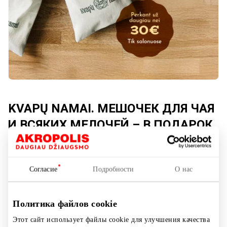
KVAPŲ NAMAI. МЕШОЧЕК ДЛЯ ЧАЯ
И ВСЯКИХ МЕЛОЧЕЙ – В ПОДАРОК
Акция длится:
Согласие
Подробности
О нас
С 2025.06.02
до
2025.06.23
Политика файлов cookie
Показать на карте
Этот сайт использует файлы cookie для улучшения качества