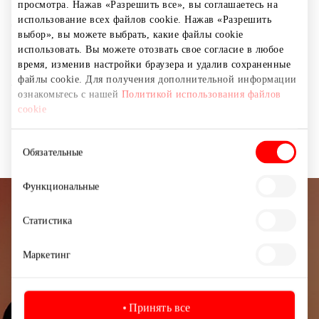
просмотра. Нажав «Разрешить все», вы соглашаетесь на
использование всех файлов cookie. Нажав «Разрешить
Для летних трав, чаёв, дорожных принадлежностей
выбор», вы можете выбрать, какие файлы cookie
или банных аксессуаров – удобный и прочный
использовать. Вы можете отозвать свое согласие в любое
хлопковый мешочек от Kvapų namai (20 × 30 см).
время, изменив настройки браузера и удалив сохраненные
файлы cookie. Для получения дополнительной информации
Только в физических магазинах Kvapų namai –
ознакомьтесь с нашей
Политикой использования файлов
получите мешочек «Для чая и всяких мелочей» в
cookie
подарок при покупке на сумму от 30 €.
Выбор
Обязательные
согласия
Функциональные
Подписывайтесь на рассылку
Статистика
новостей
Маркетинг
Узнайте первыми о лучших предложениях,
мероприятиях и самой свежей информации от
торгового центра AKROPOLIS.
Принять все