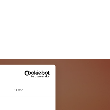
остей
О нас
ей информации