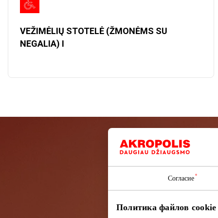
VEŽIMĖLIŲ STOTELĖ (ŽMONĖMS SU
NEGALIA) I
Подп
Согласие
Узнайте перв
Политика файлов cookie