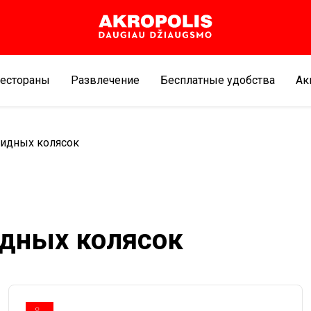
естораны
Развлечение
Бесплатные удобства
Aк
лидных колясок
идных колясок