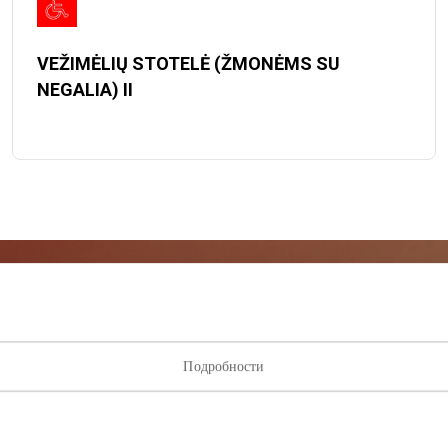
VEŽIMĖLIŲ STOTELĖ (ŽMONĖMS SU
NEGALIA) II
исывайтесь на рассылку нов
Подробности
ыми о лучших предложениях, мероприятиях и самой свеж
от торгового центра AKROPOLIS.