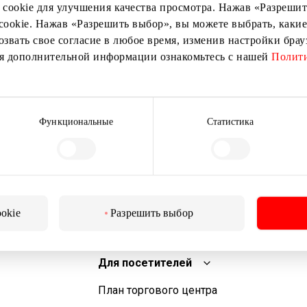
 cookie для улучшения качества просмотра. Нажав «Разрешить
cookie. Нажав «Разрешить выбор», вы можете выбрать, какие
озвать свое согласие в любое время, изменив настройки бра
ия дополнительной информации ознакомьтесь с нашей
Полити
Подписаться
Подписываясь на рассылку, вы подтверждаете, что
Функциональные
Статистика
вам исполнилось 13 лет.
ookie
Разрешить выбор
Для посетителей
План торгового центра