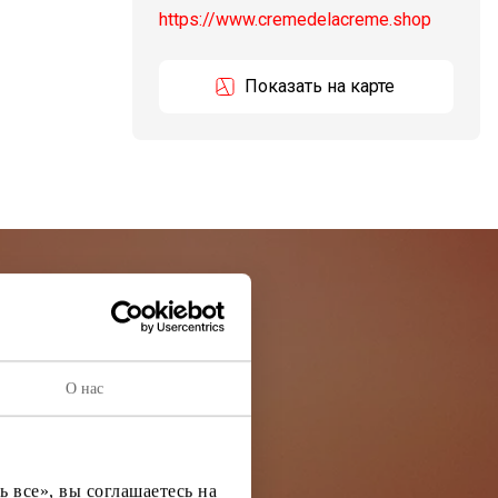
https://www.cremedelacreme.shop
Показать на карте
остей
О нас
ей информации
 все», вы соглашаетесь на