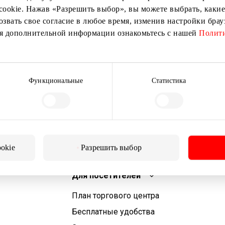
cookie. Нажав «Разрешить выбор», вы можете выбрать, какие
озвать свое согласие в любое время, изменив настройки бра
ия дополнительной информации ознакомьтесь с нашей
Полити
Подписаться
Подписываясь на рассылку, вы подтверждаете, что
Функциональные
Статистика
вам исполнилось 13 лет.
ookie
Разрешить выбор
Для посетителей
План торгового центра
Бесплатные удобства