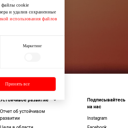
 файлы cookie
узера и удалив сохраненные
кой использования файлов
Маркетинг
Принять все
Устойчивое развитие
Подписывайтесь
на нас
Отчет об устойчивом
развитии
Instagram
Цели в области
Facebook