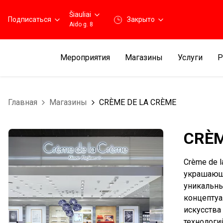
Šiauliai
Подписаться
Закрыто
Aido g. 8
Мероприятия
Магазины
Услуги
Р
Главная
Магазины
CRÈME DE LA CRÈME
CRÈM
Crème de 
украшающа
уникальны
концептуа
искусства
технологи