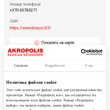
Номер телефона
+370 65765271
Сайт
https://www.brasco.lt/lt
Показать на карте
В ювелирным салонe Brasco Jewelry большой выбор
Согласие
Подробности
О нас
роскошных, эксклюзивного дизайна золотых и
серебряных украшений. Также можете найти и
украшения с драгоценными и полудрагоценными
Политика файлов cookie
камнями, которыми вы разнообразите свою
Этот сайт использует файлы cookie для улучшения качества
ювелирную коллекцию.
просмотра. Нажав «Разрешить все», вы соглашаетесь на
использование всех файлов cookie. Нажав «Разрешить
выбор», вы можете выбрать, какие файлы cookie
Ювелирные украшения и аксессуары
Магазины