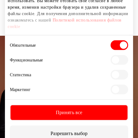
использовать. Вы можете отозвать свое согласие в любое
время, изменив настройки браузера и удалив сохраненные
Ювелирные украшения и аксессуары
файлы cookie. Для получения дополнительной информации
ознакомьтесь с нашей
Политикой использования файлов
cookie
Выбор
Обязательные
согласия
Подписывайтесь на рассылку
Функциональные
новостей
Статистика
Узнайте первыми о лучших предложениях,
мероприятиях и самой свежей информации от
Маркетинг
торгового центра AKROPOLIS.
Принять все
Разрешить выбор
Подписаться