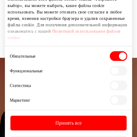
Посредничество в получении потребительского
выбор», вы можете выбрать, какие файлы cookie
кредита; — Продажа предоплаченных СИМ-карт, карт
использовать. Вы можете отозвать свое согласие в любое
пополнения счета.
время, изменив настройки браузера и удалив сохраненные
файлы cookie. Для получения дополнительной информации
ознакомьтесь с нашей
Политикой использования файлов
Услуги
Финансовые и страховые услуги
cookie
Выбор
Обязательные
согласия
Функциональные
Подписывайтесь на рассылку
новостей
Статистика
Узнайте первыми о лучших предложениях,
Маркетинг
мероприятиях и самой свежей информации от
торгового центра AKROPOLIS.
Принять все