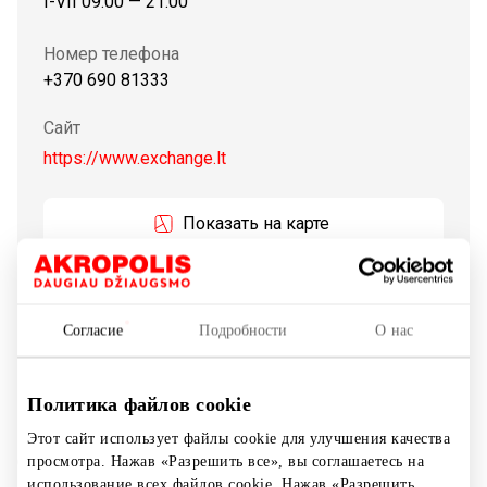
I-VII 09:00 — 21:00
Номер телефона
+370 690 81333
Сайт
https://www.exchange.lt
Показать на карте
EXCHANGELT предлагает клиентам: — Обмен 50
иностранных валют по выгодному, и
Согласие
Подробности
О нас
индивидуальному, в зависимости от суммы, курсу. –
Продажа слитков инвестиционного золота,
Политика файлов cookie
юбилейных и коллекционных монет и банкнотов; —
Возврат налога на добавленную стоимость (НДС) (Tax
Этот сайт использует файлы cookie для улучшения качества
Card); — Услуга денежных переводов Western Union; —
просмотра. Нажав «Разрешить все», вы соглашаетесь на
использование всех файлов cookie. Нажав «Разрешить