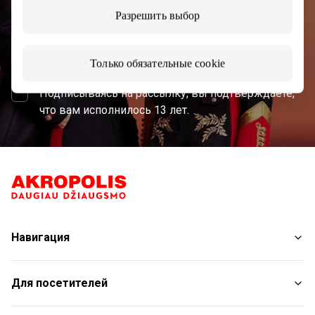
Разрешить выбор
Подписаться
Только обязательные cookie
Подписываясь на рассылку, вы подтверждаете,
что вам исполнилось 13 лет.
Навигация
Магазины
Для посетителей
Услуги
Рестораны
План торгового центра