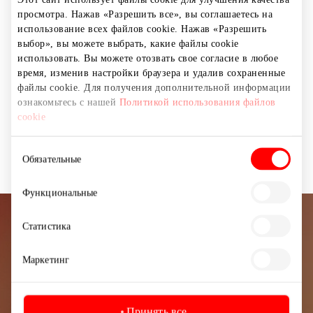
Здесь также предоставляется гарантийное
просмотра. Нажав «Разрешить все», вы соглашаетесь на
обслуживание.
использование всех файлов cookie. Нажав «Разрешить
выбор», вы можете выбрать, какие файлы cookie
IQOS предназначен только для совершеннолетних
использовать. Вы можете отозвать свое согласие в любое
потребителей табачных или никотиновых изделий.
время, изменив настройки браузера и удалив сохраненные
файлы cookie. Для получения дополнительной информации
ознакомьтесь с нашей
Политикой использования файлов
Магазины
Товары для дома и электроника
cookie
Выбор
Обязательные
согласия
Функциональные
Статистика
Подписывайтесь на рассылку
новостей
Маркетинг
Узнайте первыми о лучших предложениях,
мероприятиях и самой свежей информации от
Принять все