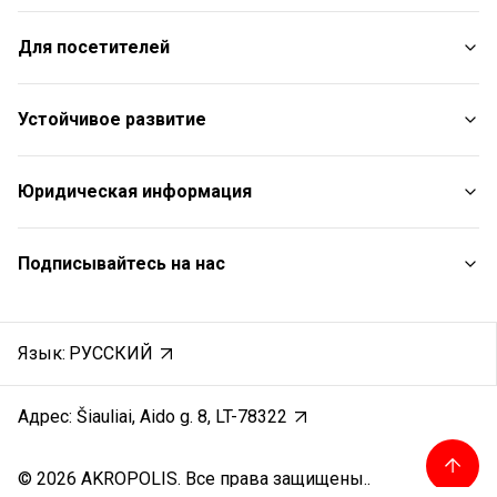
Магазины
Для посетителей
Услуги
Рестораны
План торгового центра
Устойчивое развитие
Бесплатные удобства
С животными
Отчет об устойчивом развитии
Юридическая информация
Контакты
Цели в области устойчивого развития
Aкции
Политики устойчивого развития
Правила торгового центра
Подписывайтесь на нас
Подарочная карта
Политика файлов cookie
Карьера
Политика конфиденциальности
Instagram
Отзывы
Правила подарочной карты
Facebook
Язык:
РУССКИЙ
Защита заявителей
YouTube
Запись звонков
Адрес: Šiauliai, Aido g. 8, LT-78322
© 2026 AKROPOLIS. Все права защищены..