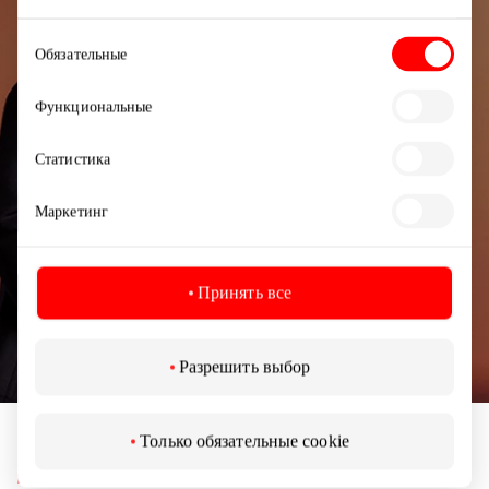
Узнайте первыми о лучших предложениях,
Выбор
Обязательные
мероприятиях и самой свежей информации от
согласия
торгового центра AKROPOLIS.
Функциональные
Статистика
Маркетинг
Подписаться
Принять все
Подписываясь на рассылку, вы подтверждаете,
что вам исполнилось 13 лет.
Разрешить выбор
Только обязательные cookie