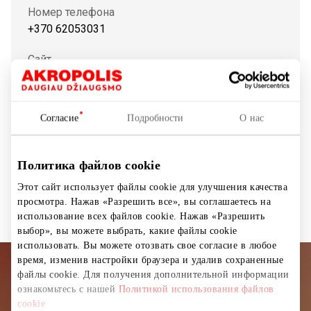
Номер телефона
+370 62053031
Сайт
https://lt.loccitane.com/
Согласие
Подробности
О нас
Показать на карте
Политика файлов cookie
Этот сайт использует файлы cookie для улучшения качества
Косметика и парфюмерия
Магазины
просмотра. Нажав «Разрешить все», вы соглашаетесь на
использование всех файлов cookie. Нажав «Разрешить
выбор», вы можете выбрать, какие файлы cookie
использовать. Вы можете отозвать свое согласие в любое
время, изменив настройки браузера и удалив сохраненные
файлы cookie. Для получения дополнительной информации
Подписывайтесь на рассылку
ознакомьтесь с нашей
Политикой использования файлов
новостей
cookie