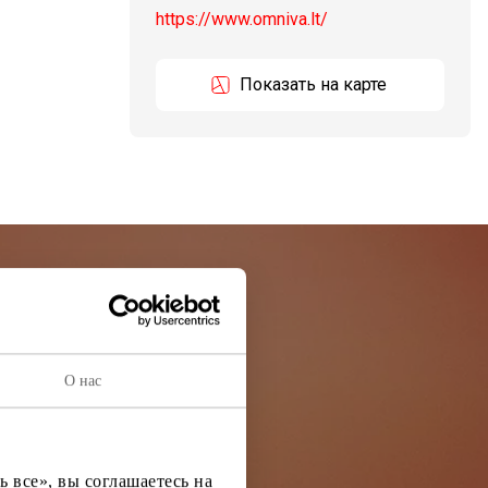
https://www.omniva.lt/
Показать на карте
остей
О нас
ей информации
 все», вы соглашаетесь на