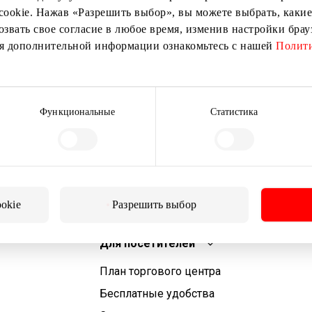
cookie. Нажав «Разрешить выбор», вы можете выбрать, какие
озвать свое согласие в любое время, изменив настройки бра
ия дополнительной информации ознакомьтесь с нашей
Полити
Подписаться
Подписываясь на рассылку, вы подтверждаете, что
Функциональные
Статистика
вам исполнилось 13 лет.
ookie
Разрешить выбор
Для посетителей
План торгового центра
Бесплатные удобства