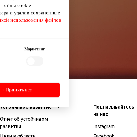
 файлы cookie
узера и удалив сохраненные
кой использования файлов
Маркетинг
Принять все
Устойчивое развитие
Подписывайтесь
на нас
Отчет об устойчивом
развитии
Instagram
Цели в области
Facebook