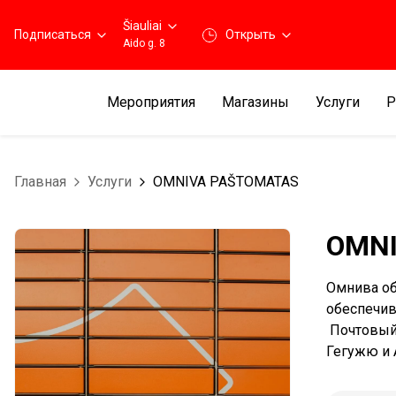
Šiauliai
Подписаться
Открыть
Aido g. 8
Мероприятия
Магазины
Услуги
Р
Главная
Услуги
OMNIVA PAŠTOMATAS
OMN
Омнива об
обеспечив
Почтовый 
Гегужю и 