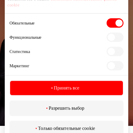
Подписывайтесь на рассылку
cookie
новостей
Выбор
Обязательные
Узнайте первыми о лучших предложениях,
согласия
мероприятиях и самой свежей информации от
Функциональные
торгового центра AKROPOLIS.
Статистика
Маркетинг
Подписаться
Принять все
Подписываясь на рассылку, вы подтверждаете,
Разрешить выбор
что вам исполнилось 13 лет.
Только обязательные cookie