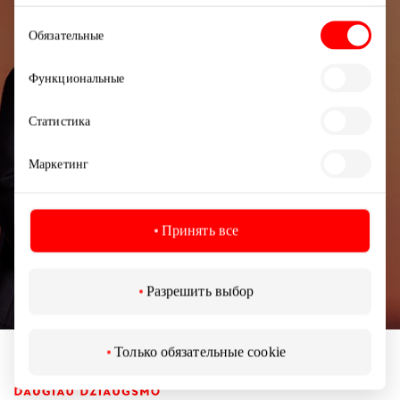
Выбор
Узнайте первыми о лучших предложениях,
Обязательные
согласия
мероприятиях и самой свежей информации от
торгового центра AKROPOLIS.
Функциональные
Статистика
Маркетинг
Подписаться
Принять все
Подписываясь на рассылку, вы подтверждаете,
что вам исполнилось 13 лет.
Разрешить выбор
Только обязательные cookie