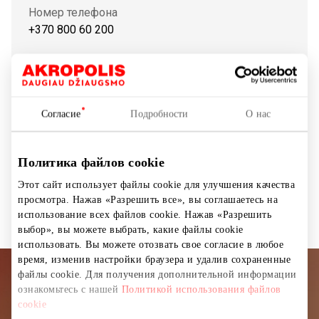
Номер телефона
+370 800 60 200
Сайт
https://www.topocentras.lt
Согласие
Подробности
О нас
Показать на карте
Политика файлов cookie
Этот сайт использует файлы cookie для улучшения качества
Магазины
Товары для дома и электроника
просмотра. Нажав «Разрешить все», вы соглашаетесь на
использование всех файлов cookie. Нажав «Разрешить
выбор», вы можете выбрать, какие файлы cookie
использовать. Вы можете отозвать свое согласие в любое
время, изменив настройки браузера и удалив сохраненные
файлы cookie. Для получения дополнительной информации
Подписывайтесь на рассылку
ознакомьтесь с нашей
Политикой использования файлов
cookie
новостей