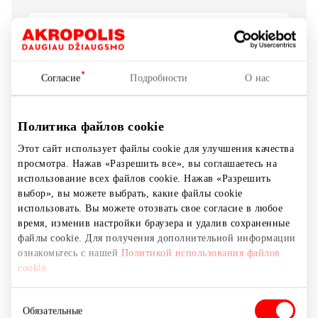
Показать на карте
Согласие
Подробности
О нас
Каждый год тысячи людей по всему миру
присоединяются к ежемесячному челленджу,
предлагающему им выбирать только растительную
Политика файлов cookie
пищу в течение всего января. Эта инициатива
Этот сайт использует файлы cookie для улучшения качества
известна как «Растительный январь». Это призыв
просмотра. Нажав «Разрешить все», вы соглашаетесь на
делать более осознанный выбор, и один из них может
использование всех файлов cookie. Нажав «Разрешить
начаться с чашки кофе.
выбор», вы можете выбрать, какие файлы cookie
использовать. Вы можете отозвать свое согласие в любое
Думаете об изменениях? Начните с простого решения
время, изменив настройки браузера и удалив сохраненные
— выбирайте растительное молоко вместо обычного.
файлы cookie. Для получения дополнительной информации
А самая лучшая новость в том, что в Vero Cafe
ознакомьтесь с нашей
Политикой использования файлов
cookie
кофейные напитки с растительным молоком стоят
столько же, сколько и с коровьим. Вы можете
Выбор
наслаждаться любимым латте, капучино или черным
Обязательные