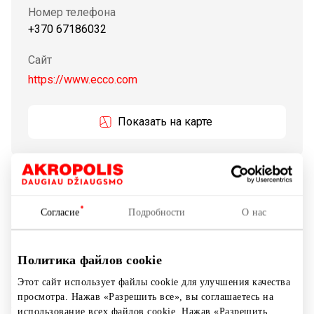
Номер телефона
+370 67186032
Сайт
https://www.ecco.com
Показать на карте
ECCO — страстные производители обуви. Мы
постоянно пытаемся отказаться от установленных
норм, мы стремимся произвести впечатление и хотим
Согласие
Подробности
О нас
создать инновационные модели и продукты, без
каких-либо компромиссов в отношении качества и
комфорта, составляющие стержень каждого изделия
Политика файлов cookie
общества ЕССО по отношению к деятельности нашего
Этот сайт использует файлы cookie для улучшения качества
общества. Мы не стремимся быть самыми крупными,
просмотра. Нажав «Разрешить все», вы соглашаетесь на
хотим стать самыми лучшими.
использование всех файлов cookie. Нажав «Разрешить