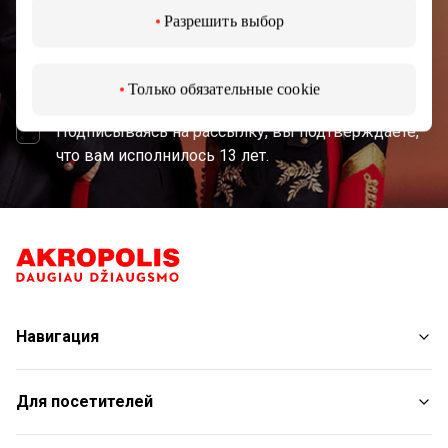
Разрешить выбор
Подписаться
Только обязательные cookie
Подписываясь на рассылку, вы подтверждаете,
что вам исполнилось 13 лет.
Навигация
Магазины
Для посетителей
Услуги
Рестораны и кафе
План торгового центра