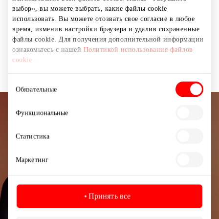
выбор», вы можете выбрать, какие файлы cookie
использовать. Вы можете отозвать свое согласие в любое
Магазины
Обувь и галантерея
время, изменив настройки браузера и удалив сохраненные
файлы cookie. Для получения дополнительной информации
ознакомьтесь с нашей
Политикой использования файлов
Товары для детей
cookie
Выбор
Обязательные
согласия
Функциональные
Подписывайтесь на рассылку
новостей
Статистика
Узнайте первыми о лучших предложениях,
Маркетинг
мероприятиях и самой свежей информации от
торгового центра AKROPOLIS.
Принять все