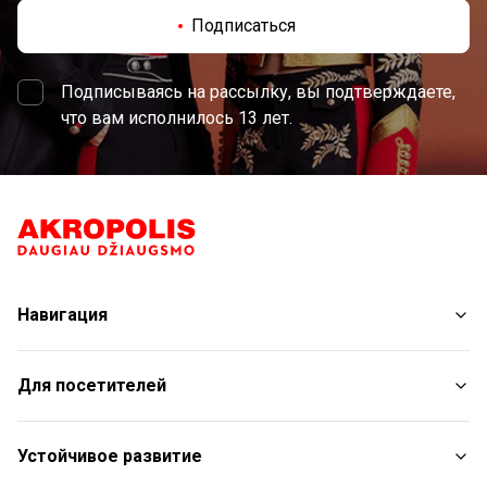
Подписаться
Подписываясь на рассылку, вы подтверждаете,
что вам исполнилось 13 лет.
Навигация
Магазины
Для посетителей
Услуги
Рестораны и кафе
План торгового центра
Устойчивое развитие
Удобства