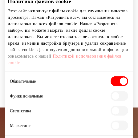
Политика файлов cookie
и богатый ассортимент для беременных. Reserved –
Этот сайт использует файлы cookie для улучшения качества
это множество коллекций, которые отражают
просмотра. Нажав «Разрешить все», вы соглашаетесь на
последние тенденции, как минималистские, так и
использование всех файлов cookie. Нажав «Разрешить
класса премиум отличного качества. Создавая
выбор», вы можете выбрать, какие файлы cookie
коллекции, бренд прилагает большие усилия для
использовать. Вы можете отозвать свое согласие в любое
тестирования новых решений в области устойчивой
время, изменив настройки браузера и удалив сохраненные
моды и постепенно увеличивает долю экологически
файлы cookie. Для получения дополнительной информации
ознакомьтесь с нашей
Политикой использования файлов
чистых моделей из линии Eco Aware в своих
cookie
коллекциях.
Выбор
Обязательные
Магазины
Одежда
согласия
Функциональные
Статистика
Подписывайтесь на рассылку
Маркетинг
новостей