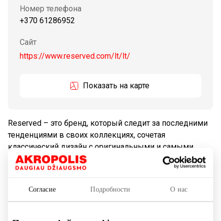
Номер телефона
+370 61286952
Сайт
https://www.reserved.com/lt/lt/
Показать на карте
Reserved – это бренд, который следит за последними
тенденциями в своих коллекциях, сочетая
классический дизайн с оригинальными и самыми
новыми модными предложениями. Он черпает
вдохновение из мультикультурализма больших
мегаполисов Европы и Америки, а также из городской
Согласие
Подробности
О нас
повседневной жизни Токио или Сеула. Предложение
бренда включает в себя женские, мужские и детские
линии. Покупатели также могут найти одежду унисекс