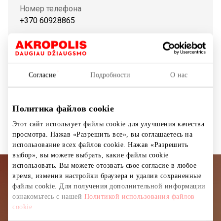
Номер телефона
+370 60928865
Показать на карте
Согласие
Подробности
О нас
Развлечения
Другие товары
Магазины
Политика файлов cookie
Этот сайт использует файлы cookie для улучшения качества
просмотра. Нажав «Разрешить все», вы соглашаетесь на
использование всех файлов cookie. Нажав «Разрешить
выбор», вы можете выбрать, какие файлы cookie
использовать. Вы можете отозвать свое согласие в любое
время, изменив настройки браузера и удалив сохраненные
Подписывайтесь на рассылку
файлы cookie. Для получения дополнительной информации
новостей
ознакомьтесь с нашей
Политикой использования файлов
cookie
Узнайте первыми о лучших предложениях,