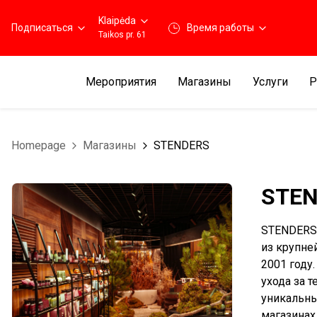
Klaipėda
Подписаться
Время работы
Taikos pr. 61
Мероприятия
Магазины
Услуги
Р
Homepage
Магазины
STENDERS
STE
STENDERS 
из крупне
2001 году
ухода за 
уникальны
магазинах