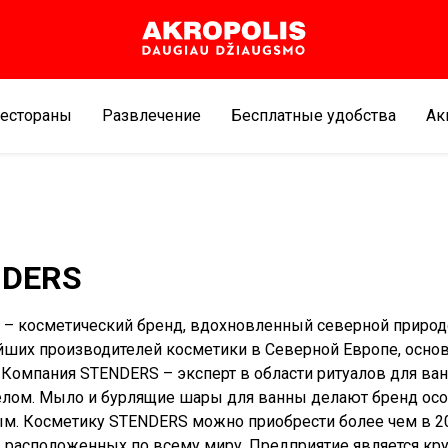
естораны
Развлечение
Бесплатные удобства
Aк
NDERS
– косметический бренд, вдохновленный северной природ
йших производителей косметики в Северной Европе, осно
. Компания STENDERS – эксперт в области ритуалов для ва
телом. Мыло и бурлящие шары для ванны делают бренд ос
м. Косметику STENDERS можно приобрести более чем в 2
, расположенных по всему миру. Предприятие является к