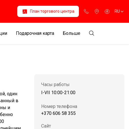
План торгового центра
RU
ции
Подарочная карта
Больше
Часы работы
I-VII 10:00-21:00
ой, один
ванный в
Номер телефона
нны и
+370 606 58 355
обенно
00
Сайт
рупнейшим