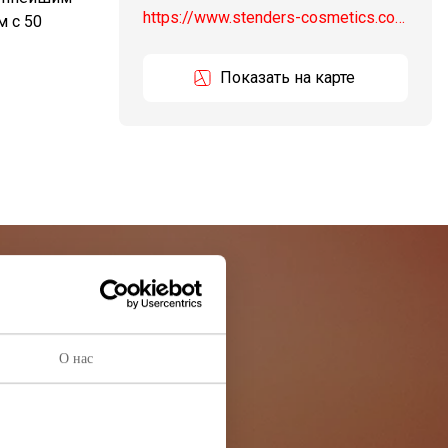
https://www.stenders-cosmetics.com/en/
м с 50
Показать на карте
остей
О нас
ей информации