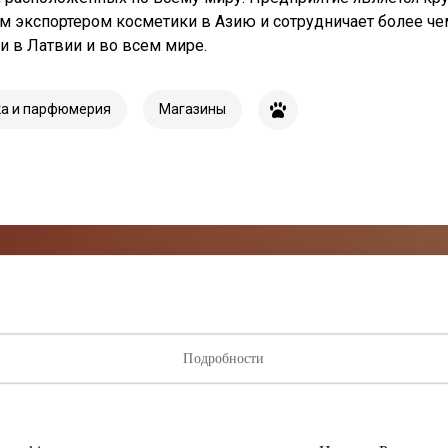
м экспортером косметики в Азию и сотрудничает более че
и в Латвии и во всем мире.
ка и парфюмерия
Магазины
исывайтесь на рассылку нов
Подробности
ыми о лучших предложениях, мероприятиях и самой свеж
от торгового центра AKROPOLIS.