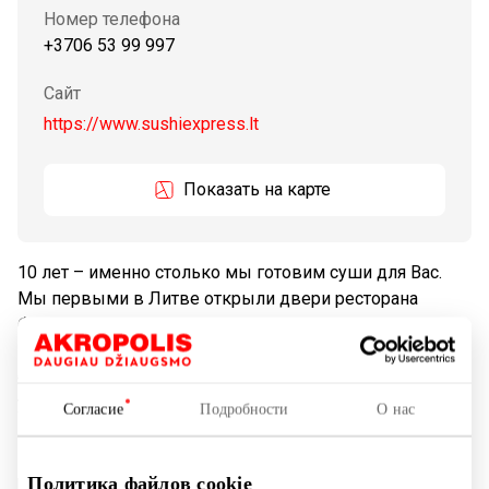
Номер телефона
+3706 53 99 997
Сайт
https://www.sushiexpress.lt
Показать на карте
10 лет – именно столько мы готовим суши для Вас.
Мы первыми в Литве открыли двери ресторана
быстрого питания по-японски, накапливали опыт,
внедряли инновации и точно знали, каким должно
быть качественное суши. Сегодня мы можем смело
утверждать – мы лидеры в регионе. Так что теперь
Согласие
Подробности
О нас
Вы можете посетить ресторан «Sushi Express» во всех
крупных городах Литвы: в Вильнюсе работают 9
ресторанов, в Каунасе – 7, в Клайпеде – 3, в
Политика файлов cookie