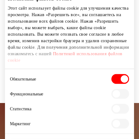
Панявежисе – 1. Отведать суши летом приглашаем и
Этот сайт использует файлы cookie для улучшения качества
в Паланге.
просмотра. Нажав «Разрешить все», вы соглашаетесь на
Наши суши всегда свежие, лосось сочный, вкусовая
использование всех файлов cookie. Нажав «Разрешить
гамма выразительная и широкая. Заходи и убедись!
выбор», вы можете выбрать, какие файлы cookie
использовать. Вы можете отозвать свое согласие в любое
Предлагаем заказы по интернету – это возможность
время, изменив настройки браузера и удалив сохраненные
побаловать себя дома или в офисе
файлы cookie. Для получения дополнительной информации
ознакомьтесь с нашей
Политикой использования файлов
cookie
Азиатская кухня
Рестораны
Выбор
Обязательные
Рестораны и кафе
согласия
Функциональные
Статистика
Подписывайтесь на рассылку
Маркетинг
новостей