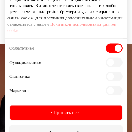
использовать. Вы можете отозвать свое согласие в любое
Магазины
Ювелирные украшения и аксессуары
время, изменив настройки браузера и удалив сохраненные
файлы cookie. Для получения дополнительной информации
ознакомьтесь с нашей
Политикой использования файлов
cookie
Выбор
Обязательные
согласия
Подписывайтесь на рассылку
Функциональные
новостей
Статистика
Узнайте первыми о лучших предложениях,
мероприятиях и самой свежей информации от
Маркетинг
торгового центра AKROPOLIS.
Принять все