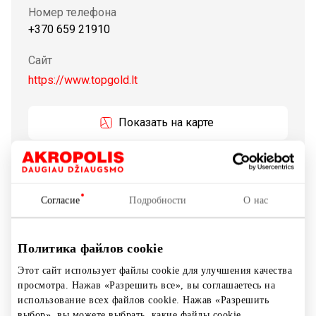
Номер телефона
+370 659 21910
Сайт
https://www.topgold.lt
Показать на карте
Компания работает с 1993 года, занимается
производством, продажои и импортом ювелирных
Согласие
Подробности
О нас
изделий. В наших магазинах вы можете купить
изделия из красного, желтого, белого золота и
серебра. Мы уделяем большое внимание качеству и
Политика файлов cookie
эксклюзивности продукции. Мы сотрудничаем с
Этот сайт использует файлы cookie для улучшения качества
партнерами из Италии, Германии, Швейцарии, России,
просмотра. Нажав «Разрешить все», вы соглашаетесь на
Польши, Турции, Таиланда и Литвы.
использование всех файлов cookie. Нажав «Разрешить
выбор», вы можете выбрать, какие файлы cookie