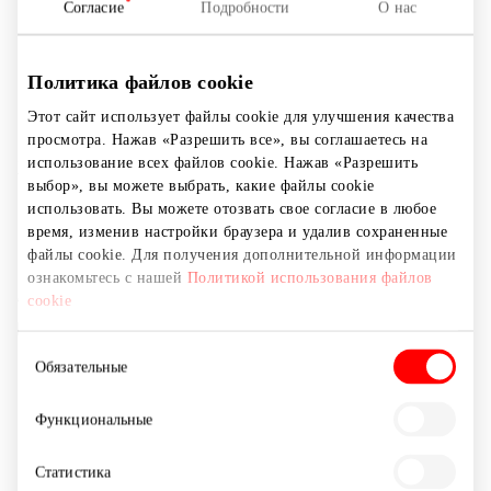
Согласие
Подробности
О нас
Новые детские площадки расположены на пл.
Lietuvininkų, возле ресторана самообслуживания
«DELANO» и на пл. Prančūzų возле магазина «LINDEX».
Политика файлов cookie
Площадки безплатные, открыты в рабочее время ТЦ
– ежедневно с 8:00. что в 22:00.
Этот сайт использует файлы cookie для улучшения качества
просмотра. Нажав «Разрешить все», вы соглашаетесь на
использование всех файлов cookie. Нажав «Разрешить
Желаем нашим маленьким посетителям весело
выбор», вы можете выбрать, какие файлы cookie
провести время на новых игровых площадках!
использовать. Вы можете отозвать свое согласие в любое
Напоминаем сопровождающим их родственникам, что
время, изменив настройки браузера и удалив сохраненные
на площадкaх услуги по присмотру за детьми не
файлы cookie. Для получения дополнительной информации
предоставляются, поэтому ответственность за
ознакомьтесь с нашей
Политикой использования файлов
безопасность и правильное поведение детей несут
cookie
родители или опекуны.
Выбор
Обязательные
согласия
Развлечения
Детская игровая площадка
Функциональные
Удобства
Статистика