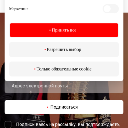
Маркетинг
Подписывайтесь на рассылку
Принять все
новостей
Разрешить выбор
Узнайте первыми о лучших предложениях,
мероприятиях и самой свежей информации от
торгового центра AKROPOLIS.
Только обязательные cookie
Подписаться
Подписываясь на рассылку, вы подтверждаете,