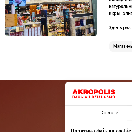
натуральн
икры, оли
Здесь ра
Магазин
Подп
Согласие
Узнайте перв
Политика файлов cookie