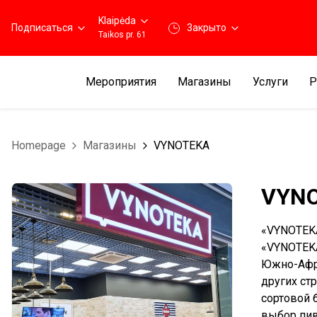
Klaipėda
Подписаться
3акрыто
Taikos pr. 61
Мероприятия
Магазины
Услуги
Р
Homepage
Магазины
VYNOTEKA
VYN
«VYNOTEKA
«VYNOTEKA
Южно-Афри
других ст
сортовой 
выбор пив