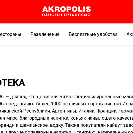
естораны
Развлечение
Бесплатные удобства
Aк
OTEKA
» – для тех, кто ценит качество Специализированные маг
» предлагаяют более 1000 различных сортов вина из Испа
канской Республики, Аргентины, Италии, Франции, Герма
ран мира, благородные напитки, коньяк наивысшего качеств
бренди и шампанское, водку. Также покупатели найдут зде
а и другие популярные напитки – сангрию, натуральный со