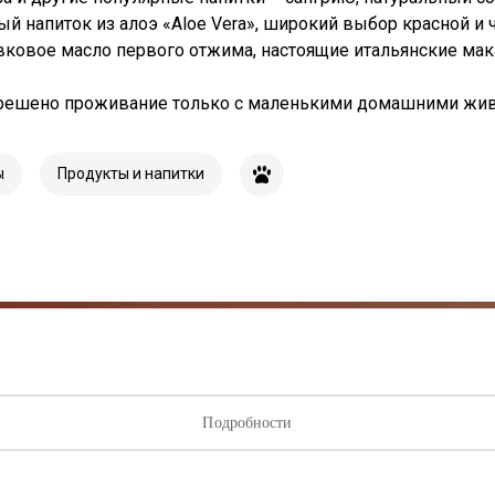
ый напиток из алоэ «Aloe Vera», широкий выбор красной и 
вковое масло первого отжима, настоящие итальянские мак
зрешено проживание только с маленькими домашними жи
ы
Продукты и напитки
исывайтесь на рассылку нов
Подробности
ыми о лучших предложениях, мероприятиях и самой свеж
от торгового центра AKROPOLIS.