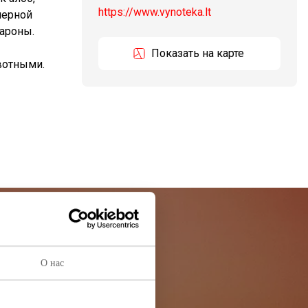
https://www.vynoteka.lt
черной
ароны.
Показать на карте
вотными.
остей
О нас
ей информации