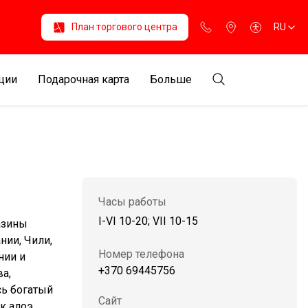
План торгового центра
RU
ции
Подарочная карта
Больше
Часы работы
I-VI 10-20; VII 10-15
азины
нии, Чили,
Номер телефона
нии и
+370 69445756
а,
сь богатый
Сайт
к алоэ,