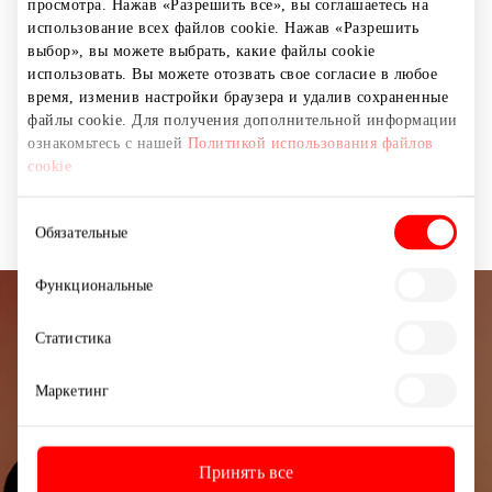
конструкторов и настольных игр до кукол, ярких
просмотра. Нажав «Разрешить все», вы соглашаетесь на
машинок и многих других популярных игрушек!
использование всех файлов cookie. Нажав «Разрешить
выбор», вы можете выбрать, какие файлы cookie
Ознакомьтесь со всем ассортиментом в нашем
использовать. Вы можете отозвать свое согласие в любое
интернет-магазине или в ближайшем магазине. Акция
время, изменив настройки браузера и удалив сохраненные
действует до 01.05 только с картой One Family. Не
файлы cookie. Для получения дополнительной информации
распространяется на товары, отмеченные красной
ознакомьтесь с нашей
Политикой использования файлов
ценой в интернете. Скидка применяется только к
cookie
неакционным товарам.
Выбор
Обязательные
согласия
Функциональные
Подписывайтесь на рассылку
Статистика
новостей
Маркетинг
Узнайте первыми о лучших предложениях,
мероприятиях и самой свежей информации от
торгового центра AKROPOLIS.
Принять все