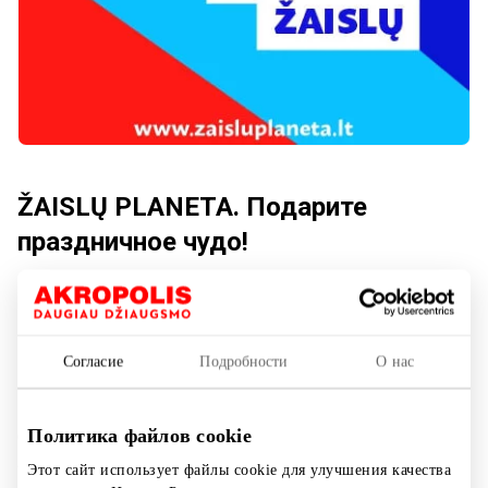
ŽAISLŲ PLANETA. Подарите
праздничное чудо!
Показать на карте
Согласие
Подробности
О нас
Политика файлов cookie
Скидки до -50% на сотни игрушек! В нашем
ассортименте вы найдёте всё, о чём мечтаете — от
Этот сайт использует файлы cookie для улучшения качества