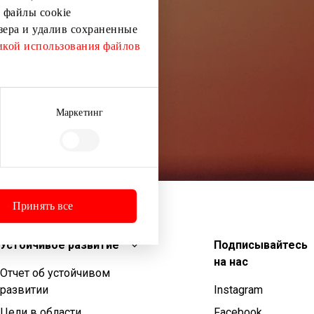
 файлы cookie
узера и удалив сохраненные
кой использования файлов
Маркетинг
Принять все
Устойчивое развитие
Подписывайтесь
на нас
Отчет об устойчивом
развитии
Instagram
Цели в области
Facebook