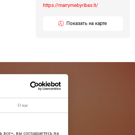
https://marrymebyribas.lt/
Показать на карте
остей
О нас
ей информации
 все», вы соглашаетесь на