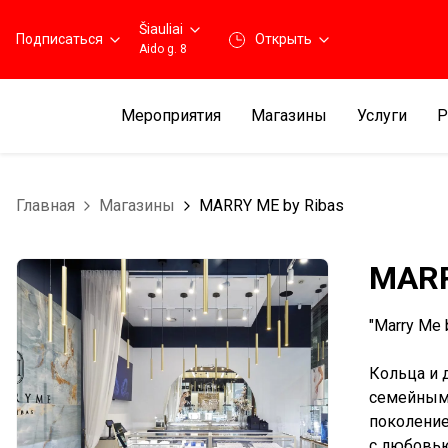
Šiauliai
Подписаться
Открыть
Aido g. 8
Мероприятия
Магазины
Услуги
Р
Главная
Магазины
MARRY ME by Ribas
MARR
"Marry Me 
Кольца и 
семейными
поколение
с любовью