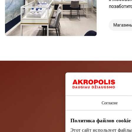
позаботит
Магазин
Подп
Согласие
Узнайте перв
Политика файлов cookie
Этот сайт использует файлы