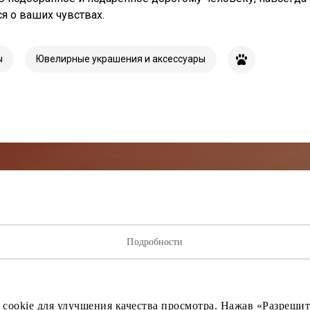
ся о ваших чувствах.
ы
Ювелирные украшения и аксессуары
исывайтесь на рассылку нов
Подробности
ыми о лучших предложениях, мероприятиях и самой свеж
от торгового центра AKROPOLIS.
 cookie для улучшения качества просмотра. Нажав «Разрешить