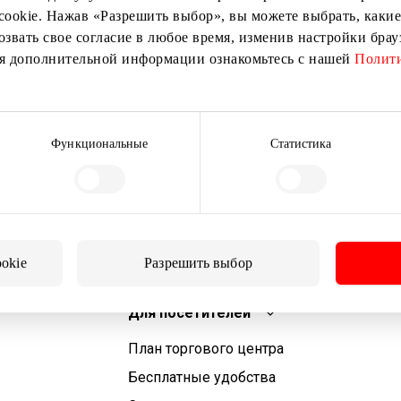
cookie. Нажав «Разрешить выбор», вы можете выбрать, какие
озвать свое согласие в любое время, изменив настройки бра
ия дополнительной информации ознакомьтесь с нашей
Полити
Подписаться
Подписываясь на рассылку, вы подтверждаете, что
Функциональные
Статистика
вам исполнилось 13 лет.
ookie
Разрешить выбор
Для посетителей
План торгового центра
Бесплатные удобства