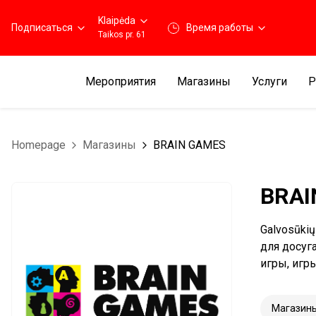
Klaipėda
Подписаться
Время работы
Taikos pr. 61
Мероприятия
Магазины
Услуги
Р
Homepage
Магазины
BRAIN GAMES
BRAI
Galvosūki
для досуг
игры, игр
Магазин