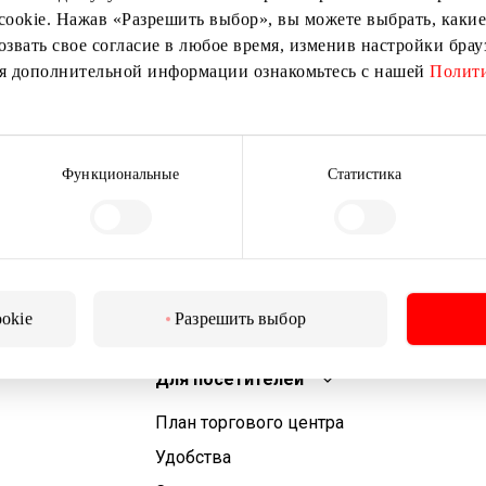
cookie. Нажав «Разрешить выбор», вы можете выбрать, какие
озвать свое согласие в любое время, изменив настройки бра
ия дополнительной информации ознакомьтесь с нашей
Полити
Подписаться
Подписываясь на рассылку, вы подтверждаете, что
Функциональные
Статистика
вам исполнилось 13 лет.
ookie
Разрешить выбор
Для посетителей
План торгового центра
Удобства