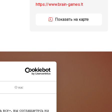
https://www.brain-games.lt
Показать на карте
остей
О нас
ей информации
 все», вы соглашаетесь на