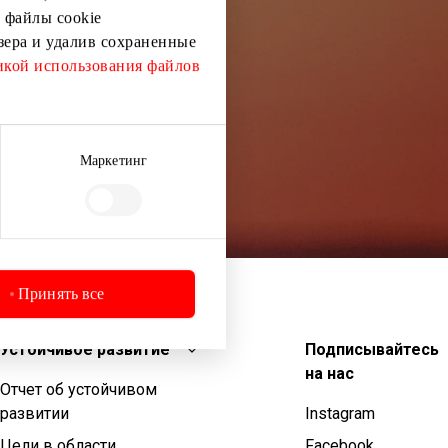
 файлы cookie
узера и удалив сохраненные
кой использования файлов
Маркетинг
Принять все
Устойчивое развитие
Подписывайтесь
на нас
Отчет об устойчивом
развитии
Instagram
Цели в области
Facebook