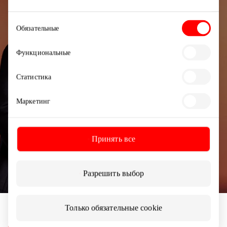
новостей
Выбор
Узнайте первыми о лучших предложениях,
Обязательные
согласия
мероприятиях и самой свежей информации от
торгового центра AKROPOLIS.
Функциональные
Статистика
Маркетинг
Подписаться
Принять все
Подписываясь на рассылку, вы подтверждаете,
что вам исполнилось 13 лет.
Разрешить выбор
Только обязательные cookie