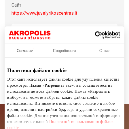
Сайт
https://www.juvelyrikoscentras.lt
Показать на карте
Согласие
Подробности
О нас
Ювелирные изделия ручной работы
Политика файлов cookie
Магазины
Ювелирные украшения и аксессуары
Этот сайт использует файлы cookie для улучшения качества
просмотра. Нажав «Разрешить все», вы соглашаетесь на
использование всех файлов cookie. Нажав «Разрешить
выбор», вы можете выбрать, какие файлы cookie
использовать. Вы можете отозвать свое согласие в любое
время, изменив настройки браузера и удалив сохраненные
файлы cookie. Для получения дополнительной информации
Подписывайтесь на рассылку
ознакомьтесь с нашей
Политикой использования файлов
cookie