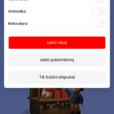
Kalėdinė mugė
Statistika
Atrask dovanas Kalėdų mugėje. Ir tegul tavo meilė
kuria stebuklus.
Rinkodara
Daugiau
Leisti visus
Daugiau
Leisti pasirinkimą
Tik būtini slapukai