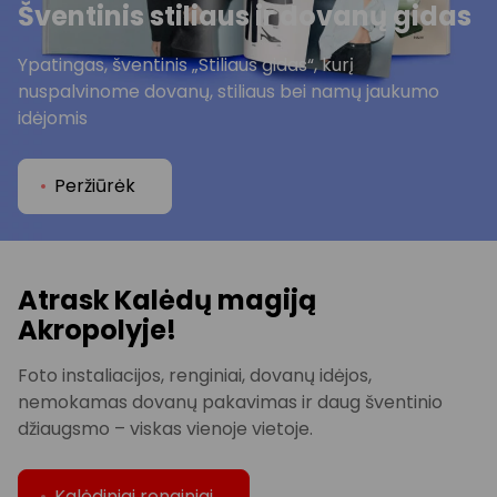
Šventinis stiliaus ir dovanų gidas
Ypatingas, šventinis „Stiliaus gidas“, kurį
nuspalvinome dovanų, stiliaus bei namų jaukumo
idėjomis
Peržiūrėk
Atrask Kalėdų magiją
Akropolyje!
Foto instaliacijos, renginiai, dovanų idėjos,
nemokamas dovanų pakavimas ir daug šventinio
džiaugsmo – viskas vienoje vietoje.
Kalėdiniai renginiai