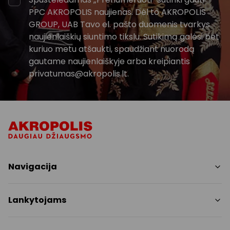
PPC AKROPOLIS naujienas. Dėl to AKROPOLIS
GROUP, UAB Tavo el. pašto duomenis tvarkys
naujienlaiškių siuntimo tikslu. Sutikimą galėsi bet
kuriuo metu atšaukti, spaudžiant nuorodą
gautame naujienlaiškyje arba kreipiantis
privatumas@akropolis.lt.
Navigacija
Parduotuvės
Lankytojams
Paslaugos
Restoranai ir kavinės
PC planas