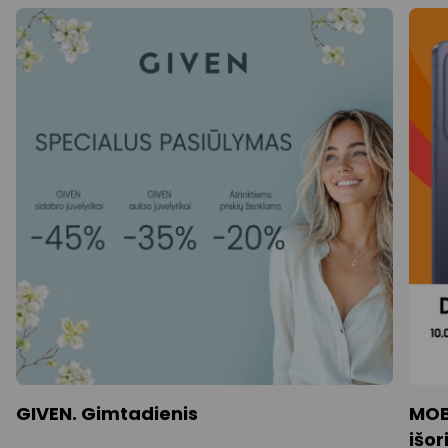
GIVEN. Gimtadienis
MOB
išor