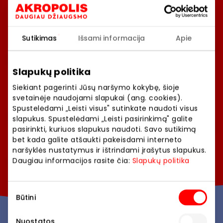
Visos parduotuvės
Sutikimas
Išsami informacija
Apie
Slapukų politika
Siekiant pagerinti Jūsų naršymo kokybę, šioje
svetainėje naudojami slapukai (ang. cookies).
Spustelėdami „Leisti visus" sutinkate naudoti visus
slapukus. Spustelėdami „Leisti pasirinkimą" galite
pasirinkti, kuriuos slapukus naudoti. Savo sutikimą
bet kada galite atšaukti pakeisdami interneto
naršyklės nustatymus ir ištrindami įrašytus slapukus.
Daugiau informacijos rasite čia:
Slapukų politika
Sutikimo
Būtini
pasirinkimas
Nuostatos