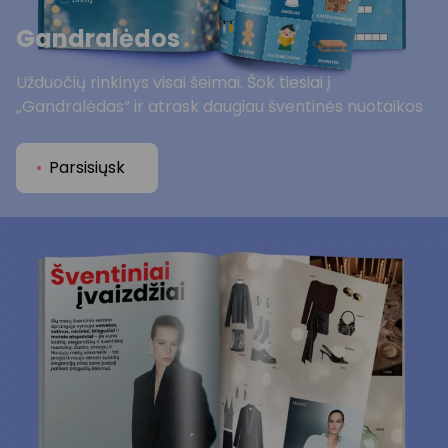
Gandralėdos
Užduočių rinkinys visai šeimai. Šok tiesiai į
„Gandralėdas“ ir atrask daugiau šventinės nuotaikos
Parsisiųsk