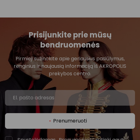
Prisijunkite prie mūsų
bendruomenės
Pirmieji sužinokite apie geriausius pasiūlymus,
renginius ir naujausią informaciją iš AKROPOLIS
prekybos centro.
Prenumeruoti
Spustelėdamas „Prenumeruoti“ sutinki gauti