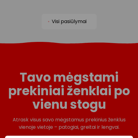
Visi pasiūlymai
Tavo mėgstami
prekiniai ženklai po
vienu stogu
Atrask visus savo mėgstamus prekinius ženklus
vienoje vietoje – patogiai, greitai ir lengvai.