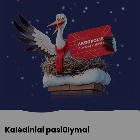
Kalėdiniai pasiūlymai