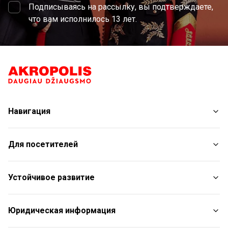
Подписываясь на рассылку, вы подтверждаете,
что вам исполнилось 13 лет.
Навигация
Магазины
Для посетителей
Услуги
Рестораны
План торгового центра
Устойчивое развитие
С животными
Контакты
Отчет об устойчивом развитии
Юридическая информация
Aкции
Цели в области устойчивого развития